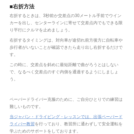
■右折方法
右折するときは、3秒前か交差点の30メートル手前でウイン
カーを出し、センターラインに寄せて交差点内でもできる限
り平行にクルマを止めましょう。
右折するタイミングは、対向車が途切れ前方後方に自転車や
歩行者がいないことが確認できたら走り出し右折するだけで
す。
この時に、交差点を斜めに最短距離で曲がろうとはしない
で、なるべく交差点のすぐ内側を通過するようにしましょ
う。
ペーパードライバー克服のために、ご自分ひとりでの練習は
難しいものです。
当ジャパン・ドライビング・レッスンでは、出張ペーパード
ライバー教習
を行っており、教習所に通わずして安全運転を
学ぶためのサポートをしております。