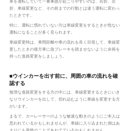
車を運転していて一番事故が起こりやすいのは、右折、左
折、車線変更など、その前までの行動とは違う運転に変わっ
たときです。
特に、運転に慣れていない方は車線変更をするときが危ない
運転になることが多く見られます。
車線変更時は、車間距離や車の流れを良く目視して、車線変
更したときの後方車に急ブレーキを踏ませないように余裕を
持った進路変更をしましょう。
■ウインカーを出す前に、周囲の車の流れを確
認する
無理な進路変更をする方の中には、車線変更するときにいき
なりウインカーを出して、切れ込むように車線を変更する方
がいます。
まるで、カーレーサーのような敏速な動きのようにご本人は
思われているかもしれませんが、車線に入り込まれた側はあ
まりにも突然のことであわてているかもしれません。