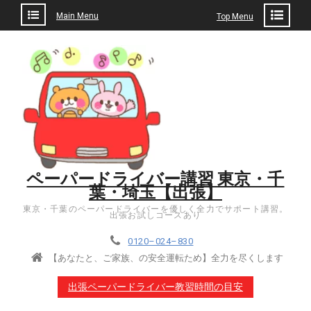
Main Menu
Top Menu
Skip
to
content
ペーパードライバー講習 東京・千
葉・埼玉【出張】
東京・千葉のペーパードライバーを優しく全力でサポート講習。
出張お試しコースあり
0120–024–830
【あなたと、ご家族、の安全運転ため】全力を尽くします
出張ペーパードライバー教習時間の目安