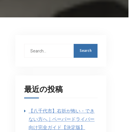
Search
for:
最近の投稿
【八千代市】右折が怖い・でき
ない方へ｜ペーパードライバー
向け完全ガイド【決定版】