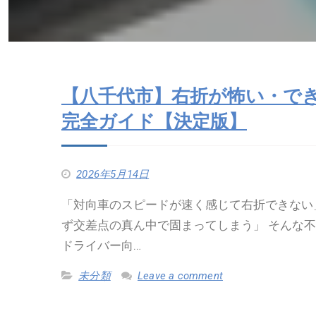
【八千代市】右折が怖い・で
完全ガイド【決定版】
2026年5月14日
「対向車のスピードが速く感じて右折できない
ず交差点の真ん中で固まってしまう」 そんな
ドライバー向…
未分類
Leave a comment