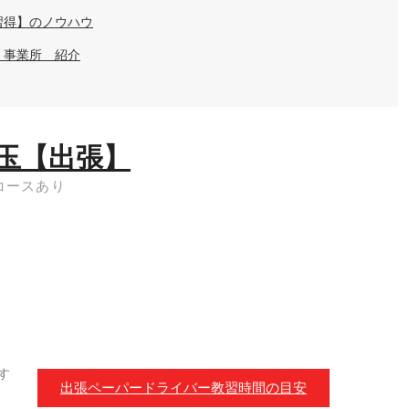
習得】のノウハウ
・事業所 紹介
玉【出張】
コースあり
す
出張ペーパードライバー教習時間の目安