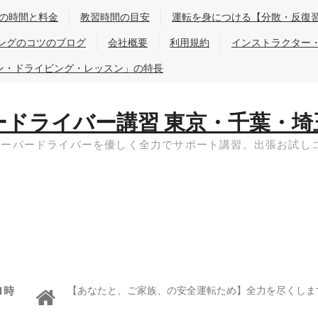
の時間と料金
教習時間の目安
運転を身につける【分散・反復
ングのコツのブログ
会社概要
利用規約
インストラクター
ン・ドライビング・レッスン」の特長
ードライバー講習 東京・千葉・埼
ペーパードライバーを優しく全力でサポート講習。出張お試し
1時
【あなたと、ご家族、の安全運転ため】全力を尽くしま