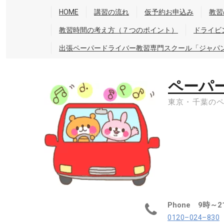
Skip
HOME
講習の流れ
仮予約お申込み
教習
to
教習時間の考え方（７つのポイント）
ドライビ
content
出張ペーパードライバー教習専門スクール「ジャパ
ペーパ
東京・千葉の
Phone 9時～2
0120–024–830