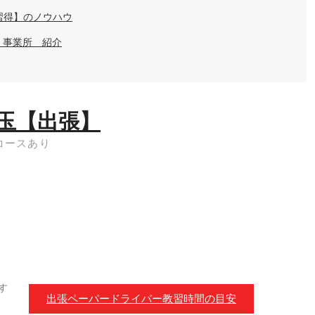
習得】のノウハウ
・事業所 紹介
玉【出張】
コースあり
す
出張ペーパードライバー教習時間の目安