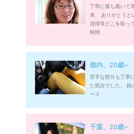
丁寧に落ち着いて
来、 ありがとうと
清掃等どこを取って
時間
都内、20歳~
苦手な部分も丁寧
た気分でした。 頼
ース
千葉、20歳~