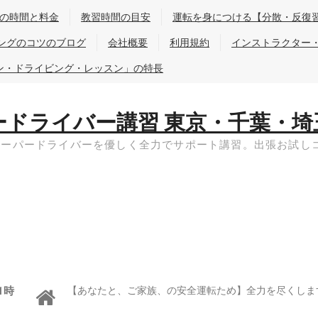
の時間と料金
教習時間の目安
運転を身につける【分散・反復
ングのコツのブログ
会社概要
利用規約
インストラクター
ン・ドライビング・レッスン」の特長
ードライバー講習 東京・千葉・埼
ペーパードライバーを優しく全力でサポート講習。出張お試し
1時
【あなたと、ご家族、の安全運転ため】全力を尽くしま