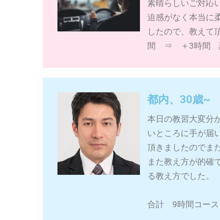
素晴らしいご対応
迫感がなく本当に
したので、教えて頂
間 ⇒ ＋3時間 
都内、30歳~
本日の教習大変分
いところに手が届
頂きましたのでま
また教え方が的確
る教え方でした。
合計 9時間コース