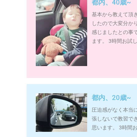
都内、40歳
基本から教えて頂
したので大変分か
感じましたとの事
ます。 3時間お試
都内、20歳~
圧迫感がなく本当
張しないで教習で
思います。 3時間