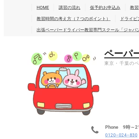
HOME
講習の流れ
仮予約お申込み
教習
教習時間の考え方（７つのポイント）
ドライビ
出張ペーパードライバー教習専門スクール「ジャパ
ペーパ
東京・千葉の
Phone 9時～2
0120–024–830