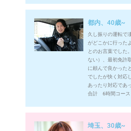
都内、40歳~
久し振りの運転で
がどこかに行った
とのお言葉でした
ない）、最初免許
に頼んで良かった
でしたが快く対応
あったり対応であ
合計 6時間コース
埼玉、30歳~