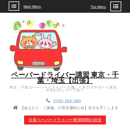
Main Menu
Top Menu
ペーパードライバー講習 東京・千
葉・埼玉【出張】
東京・千葉のペーパードライバーを優しく全力でサポート講習。
出張お試しコースあり
0120–024–830
【あなたと、ご家族、の安全運転ため】全力を尽くします
出張ペーパードライバー教習時間の目安