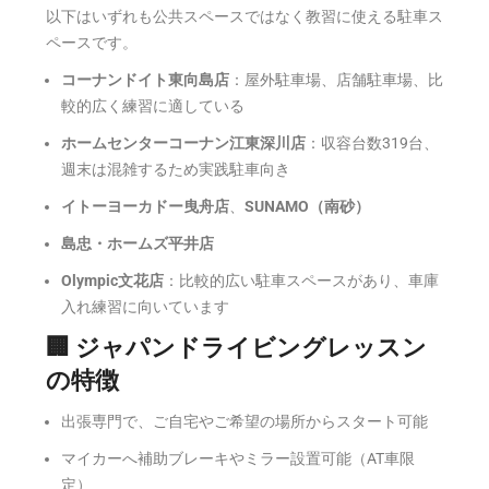
以下はいずれも公共スペースではなく教習に使える駐車ス
ペースです。
コーナンドイト東向島店
：屋外駐車場、店舗駐車場、比
較的広く練習に適している
ホームセンターコーナン江東深川店
：収容台数319台、
週末は混雑するため実践駐車向き
イトーヨーカドー曳舟店
、
SUNAMO（南砂）
島忠・ホームズ平井店
Olympic文花店
：比較的広い駐車スペースがあり、車庫
入れ練習に向いています
🏢 ジャパンドライビングレッスン
の特徴
出張専門で、ご自宅やご希望の場所からスタート可能
マイカーへ補助ブレーキやミラー設置可能（AT車限
定）