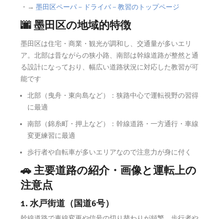
・→
墨田区ペーパ－ドライバ－教習のトップページ
🌆 墨田区の地域的特徴
墨田区は住宅・商業・観光が調和し、交通量が多いエリ
ア。北部は昔ながらの狭小路、南部は幹線道路が整然と通
る設計になっており、幅広い道路状況に対応した教習が可
能です
北部（曳舟・東向島など）：狭路中心で運転視野の習得
に最適
南部（錦糸町・押上など）：幹線道路・一方通行・車線
変更練習に最適
歩行者や自転車が多いエリアなので注意力が身に付く
🚗 主要道路の紹介・画像と運転上の
注意点
1. 水戸街道（国道6号）
幹線道路で車線変更や信号の切り替わりが頻繁。歩行者や