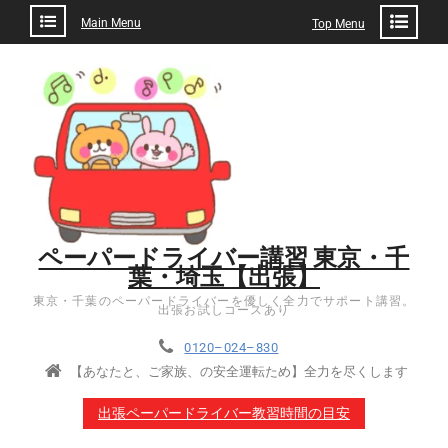
Main Menu
Top Menu
ペーパードライバー講習 東京・千
葉・埼玉【出張】
東京・千葉のペーパードライバーを優しく全力でサポート講習。
出張お試しコースあり
0120–024–830
【あなたと、ご家族、の安全運転ため】全力を尽くします
出張ペーパードライバー教習時間の目安