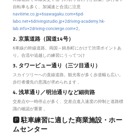
自転車も多く、加減速と合流に注意
navitime.co.jp
+6
sawagaku.com
+6
pd-
labo.net
+6
drivingstudio.jp
+2
driving-academy.hk-
lab.info
+2
driving-concierge.com
+2
。
2. 京葉道路（国道14号）
6車線の幹線道路。両国～錦糸町にかけて渋滞ポイントあ
り。合流や追越しの練習にうってつけ
3. タワービュー通り（三ツ目通り）
スカイツリーへの直線道路。観光客が多く歩道幅も広い。
歩行者優先の意識が求められます
。
4. 浅草通り／明治通りなど細街路
交差点や一時停止が多く、交差点進入速度の抑制と道路標
識の確認が重要 。
🅿 駐車練習に適した商業施設・ホー
ムセンター