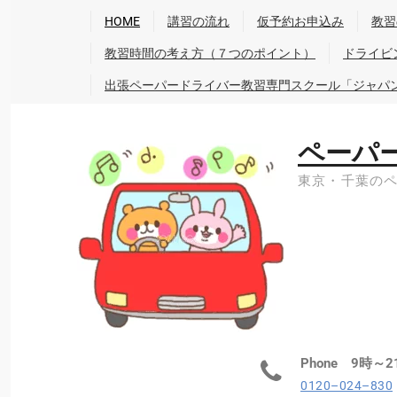
HOME
講習の流れ
仮予約お申込み
教習
教習時間の考え方（７つのポイント）
ドライビ
出張ペーパードライバー教習専門スクール「ジャパ
ペーパ
東京・千葉の
Phone 9時～2
0120–024–830