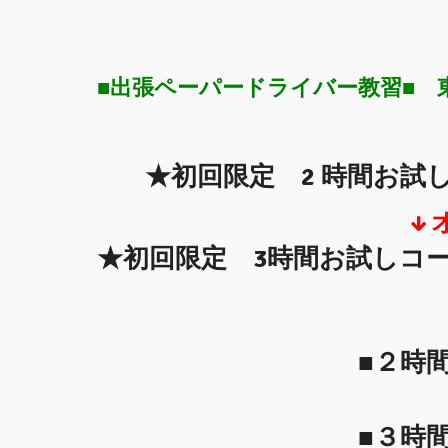
■出張ペーパードライバー教習■
★初回限定 2
時間お試し
↓
★初回限定 3時間お試し
■２時
■３時