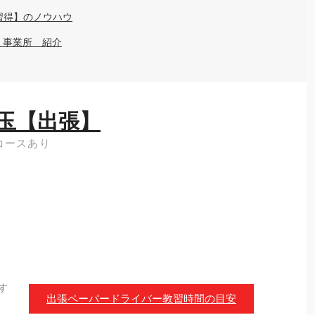
習得】のノウハウ
・事業所 紹介
玉【出張】
コースあり
す
出張ペーパードライバー教習時間の目安