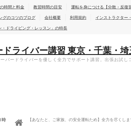
の時間と料金
教習時間の目安
運転を身につける【分散・反復
ングのコツのブログ
会社概要
利用規約
インストラクター
ン・ドライビング・レッスン」の特長
ードライバー講習 東京・千葉・埼
ペーパードライバーを優しく全力でサポート講習。出張お試し
1時
【あなたと、ご家族、の安全運転ため】全力を尽くしま